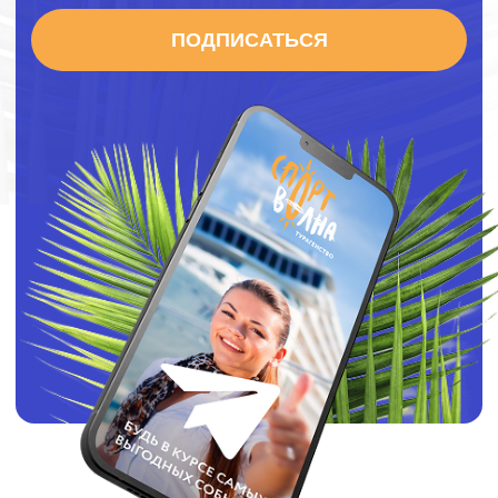
турагенство
Путешествуйте! Жизнь одна!
Корпоратив, свадебное путешествие, круиз?
Мы сделаем любой формат вашего путешествия!
+7 (926) 136-12-34
Анастасия
+7 (926) 146-12-34
Ольга
E-mail: info@sportvolna.ru
Написать нам в WhatsApp
Адрес: Москва ул. Маршала Бирюзова 28
© Спортволна 2025
Политика конфеденциальности