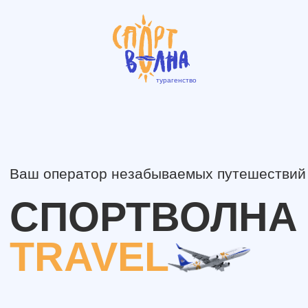
турагенство
Ваш оператор незабываемых путешествий
СПОРТВОЛНА
TRAVEL
Авторские
Пакетные
путешествия
туры
Корпоративный
Фестивали
туризм