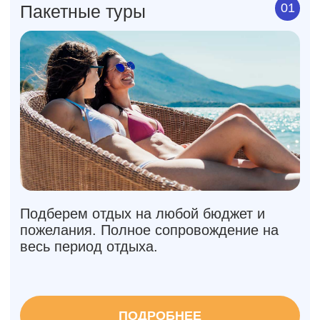
Спортволна Travel — эксперты сферы туризме:
более 25 лет организовываем незабываемый
отдых в любом уголке света. Многолетний опыт и
сотрудничество с отелями позволяет нам
организовать для вас комфортный отдых по
лучшим ценам.
25
150
40
+
+
лет
на рынке
звезд спорта и
собственных
шоу-бизнеса
фестивалей
среди
клиентов
24/7
на связи