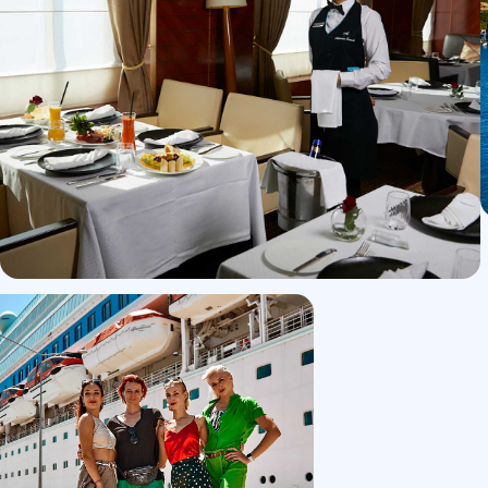
Фестивали
Нескучный отдых
для всей семьи
Эксклюзивные
корпоративы