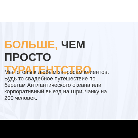
КАК МЫ
РАБОТАЕМ
Мы работаем по официальным контрактам с
отелями и туроператорами и имеем
лицензию. Вы заключаете договор с
реальным юридическим лицом и платите по
счету. Никаких серых тем и переводов на
карту.
Вы оставляете заявку онлайн
01
или в нашем офисе в Москве
Мы подбираем идеально для вас
02
предложение в течение 5-10 минут
03
Подписываем договор
Вы отдыхаете, а мы всегда на
04
связи и держим руку на пульсе