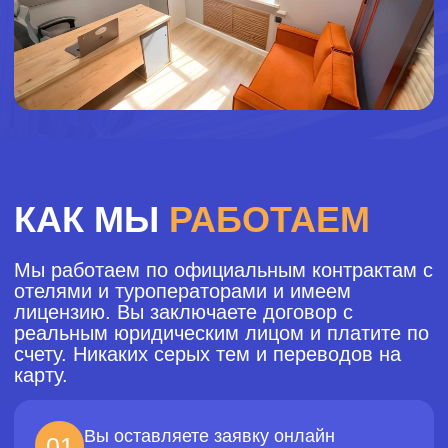
Крупнейший международный спортивно-
Мы организовыв
развлекательный фестиваль, который мы
самым захват
проводим с 2009 года. Каждый год собираем
местам Сейшел
сотни участников в Турции и России: более 10
участники посе
видов спорта — от футбола и волейбола до
регаты была н
водного поло и настольного тенниса,
развлекательн
тренировки с профессиональными
соревнования п
тренерами, вечерние шоу и отдельные
на сапах, спор
детские программы. Среди гостей — звёзды
игры, турнир п
спорта, шоу-бизнеса и предприниматели,
заезд на велос
которые возвращаются к нам снова и снова
за атмосферой активного отдыха, общения и
100
11
ярких впечатлений.
участников
дней
1000
10
60
отдыха
звезд спорта и
участников
видов
эстрады на
ежегодно
спорта
фестивале