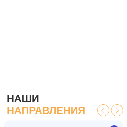
Крупнейший в
Подберем отдых на любой бюджет и
развлекательн
пожелания. Полное сопровождение на
Отличный фор
весь период отдыха.
отдыха семьей
ПОДРОБНЕЕ
ОТДЫХАЙТЕ
СО
СПОРТВОЛНОЙ!
Выбирайте тех, кто действительно в теме